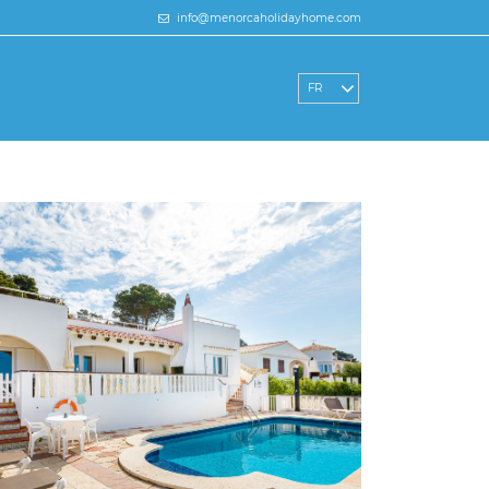
info@menorcaholidayhome.com
FR