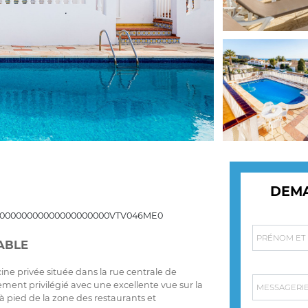
DEMA
800000000000000000000VTV046ME0
PRÉNOM ET 
ABLE
e privée située dans la rue centrale de
ent privilégié avec une excellente vue sur la
MESSAGERIE
à pied de la zone des restaurants et