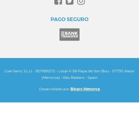
PAGO SEGURO
Coel-Servi, S.L.U. - B07691272 - Local X-38 Playa de Son Bou - 07730 Alaior
(Menorca) - Illes Balears - Spain
Desarrollado por
Binary Menorca